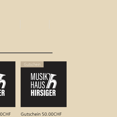
ONTAKT
ÜBER UNS
SHOP
Gutschein
00CHF
cht
Gutschein 50.00CHF
Schnellansicht