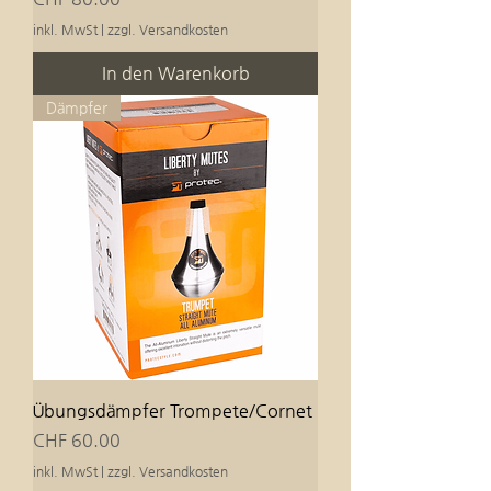
inkl. MwSt
|
zzgl. Versandkosten
In den Warenkorb
Dämpfer
Übungsdämpfer Trompete/Cornet
Preis
CHF 60.00
inkl. MwSt
|
zzgl. Versandkosten