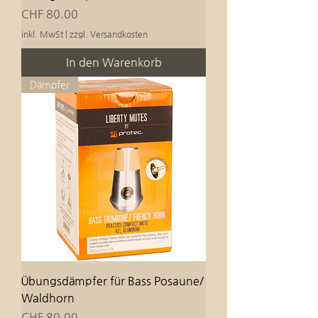
Preis
CHF 80.00
inkl. MwSt
|
zzgl. Versandkosten
In den Warenkorb
Dämpfer
Übungsdämpfer für Bass Posaune/
Waldhorn
Preis
CHF 80.00