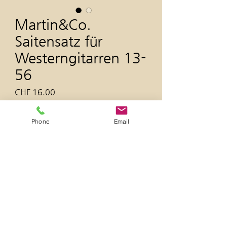
Martin&Co.
Saitensatz für
Westerngitarren 13-
56
Preis
CHF 16.00
inkl. MwSt
|
zzgl. Versandkosten
Phone
Email
Anzahl
*
In den Warenkorb
Material: Bronze 80/20
Stärken: .012, .016, .025, .032,